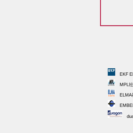
EKF Ele
MPL
ELMA
EMBED
dua