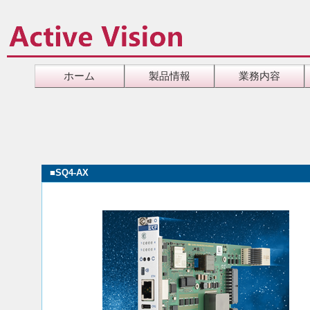
ホーム
製品情報
業務内容
■
SQ4-AX