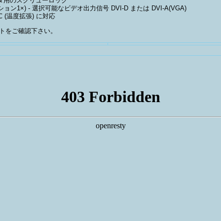
クタ用のスクリューロック
プション1×) - 選択可能なビデオ出力信号 DVI-D または DVI-A(VGA)
 ℃ (温度拡張) に対応
トをご確認下さい。