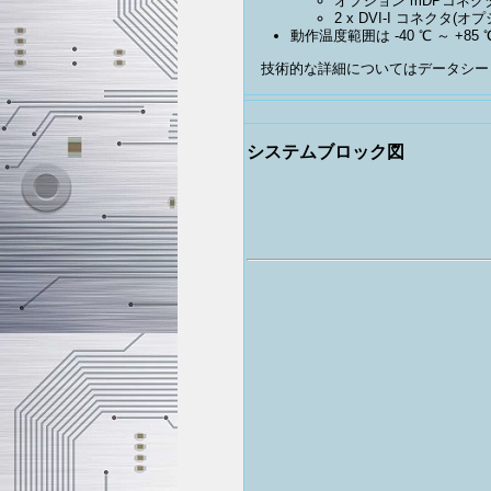
オプション mDPコネ
2 x DVI-I コネクタ(オ
動作温度範囲は -40 ℃ ～ +85
技術的な詳細についてはデータシー
システムブロック図